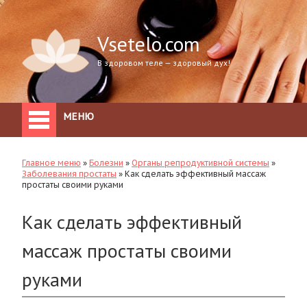
Vsetelo.com
В здоровом теле — здоровый дух!
МЕНЮ
Главное меню
»
Болезни
»
Органы репродуктивной системы
»
Заболевания простаты
»
Как сделать эффективный массаж
простаты своими руками
Как сделать эффективный
массаж простаты своими
руками