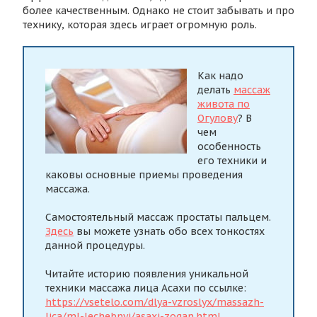
более качественным. Однако не стоит забывать и про
технику, которая здесь играет огромную роль.
Как надо
делать
массаж
живота по
Огулову
? В
чем
особенность
его техники и
каковы основные приемы проведения
массажа.
Самостоятельный массаж простаты пальцем.
Здесь
вы можете узнать обо всех тонкостях
данной процедуры.
Читайте историю появления уникальной
техники массажа лица Асахи по ссылке:
https://vsetelo.com/dlya-vzroslyx/massazh-
lica/ml-lechebnyj/asaxi-zogan.html