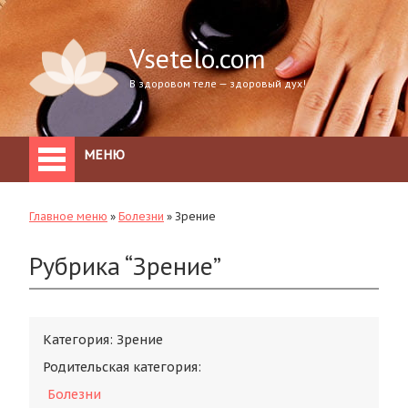
Vsetelo.com
В здоровом теле — здоровый дух!
МЕНЮ
Главное меню
»
Болезни
»
Зрение
Рубрика “Зрение”
Категория:
Зрение
Родительская категория:
Болезни