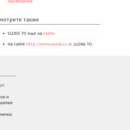
проведения
мотрите также
SLON5.TO еще на
сайте
.
На сайте
http://www.slon6.cc.at
sLON6.TO.
от
и
ое и
ешение
ничка:
я