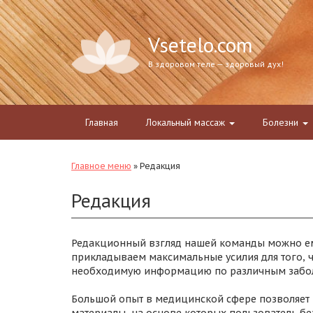
Vsetelo.com
В здоровом теле — здоровый дух!
Главная
Локальный массаж
Болезни
Главное меню
»
Редакция
Редакция
Редакционный взгляд нашей команды можно е
прикладываем максимальные усилия для того, ч
необходимую информацию по различным заболе
Большой опыт в медицинской сфере позволяет