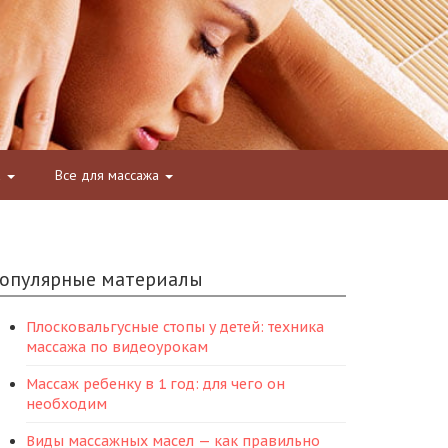
а
Все для массажа
опулярные материалы
Плосковальгусные стопы у детей: техника
массажа по видеоурокам
Массаж ребенку в 1 год: для чего он
необходим
Виды массажных масел — как правильно