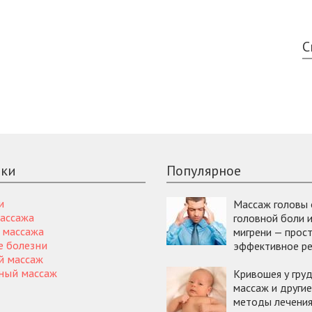
С
ики
Популярное
Массаж головы 
и
головной боли 
ассажа
мигрени — прост
я массажа
эффективное р
е болезни
й массаж
Кривошея у груд
ный массаж
массаж и другие
методы лечени