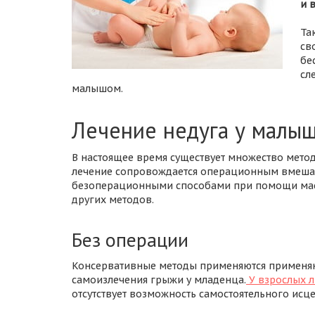
и 
Та
св
бе
сл
малышом.
Лечение недуга у малы
В настоящее время существует множество мето
лечение сопровождается операционным вмешат
безоперационными способами при помощи масс
других методов.
Без операции
Консервативные методы применяются применяют
самоизлечения грыжи у младенца.
У взрослых 
отсутствует возможность самостоятельного исц