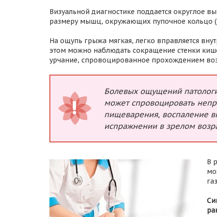
Визуальной диагностике поддается округлое вы
размеру мышц, окружающих пупочное кольцо (в 
На ощупь грыжа мягкая, легко вправляется вну
этом можно наблюдать сокращение стенки кише
урчание, спровоцированное прохождением воз
Болевых ощущений патологи
может спровоцировать непр
пищеварения, воспаление в
испражнении в зрелом возра
В 
мо
га
Си
ра