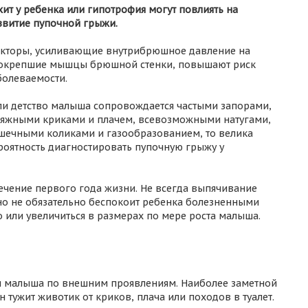
хит у ребенка или гипотрофия могут повлиять на
звитие пупочной грыжи.
кторы, усиливающие внутрибрюшное давление на
окрепшие мышцы брюшной стенки, повышают риск
болеваемости.
ли детство малыша сопровождается частыми запорами,
тяжными криками и плачем, всевозможными натугами,
шечными коликами и газообразованием, то велика
роятность диагностировать пупочную грыжу у
ечение первого года жизни. Не всегда выпячивание
о не обязательно беспокоит ребенка болезненными
 или увеличиться в размерах по мере роста малыша.
и малыша по внешним проявлениям. Наиболее заметной
н тужит животик от криков, плача или походов в туалет.