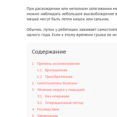
При расхождении или неполном затягивании мы
можно наблюдать небольшое высвобождение в
мешке могут быть петли кишок или сальник.
Обычно, пупок у ребятишек заживает самостоят
одного года. Если к этому времени грыжа не исч
Содержание
1
Причины возникновения
1.1
Врожденная
1.2
Приобретенная
2
Симптоматика болезни
3
Лечение недуга у малышей
3.1
Без операции
3.2
Операционный метод
4
Последствия
5
Заключение