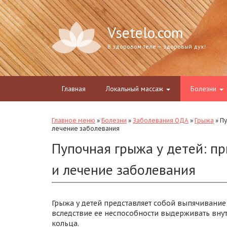
Vsetelo.com
В здоровом теле — здоровый дух!
Главная
Локальный массаж
Болезни
Главное меню
»
Болезни
»
Заболевания ОДА
»
Грыжа
»
Пу
лечение заболевания
Пупочная грыжа у детей: п
и лечение заболевания
Грыжа у детей представляет собой выпячивание
вследствие ее неспособности выдерживать вн
кольца.