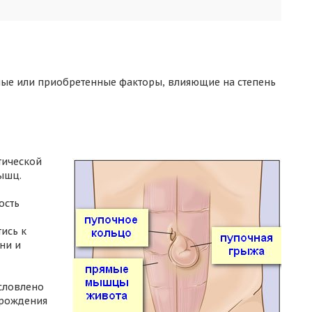
я
ные или приобретенные факторы, влияющие на степень
тической
ышц.
ость
ись к
ни и
словлено
 рождения