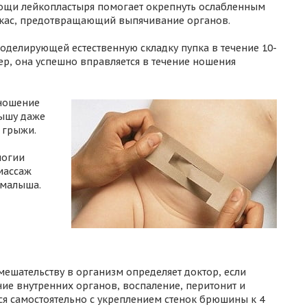
мощи лейкопластыря помогает окрепнуть ослабленным
кас, предотвращающий выпячивание органов.
моделирующей естественную складку пупка в течение 10-
ер, она успешно вправляется в течение ношения
 ношение
лышу даже
 грыжи.
логии
массаж
 малыша.
ешательству в организм определяет доктор, если
ие внутренних органов, воспаление, перитонит и
лся самостоятельно с укреплением стенок брюшины к 4