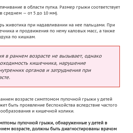
пячивание в области пупка. Размер грыжи соответствует
среднем — от 5 до 10 мм).
трь животика при надавливании на нее пальцами. При
чника и продвижения по нему каловых масс, а также
духа по кишкам.
я в раннем возрасте не вызывает, однако
оходимость кишечника, нарушение
нутренних органов и затруднения при
сте.
раннем возрасте симптомом пупочной грыжи у детей
жет быть проявление беспокойства вследствие частого
зообразования и кишечной колики.
мптомы пупочной грыжи, обнаруженные у детей в
ннем возрасте, должны быть диагностированы врачом