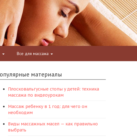
а
Все для массажа
опулярные материалы
Плосковальгусные стопы у детей: техника
массажа по видеоурокам
Массаж ребенку в 1 год: для чего он
необходим
Виды массажных масел — как правильно
выбрать