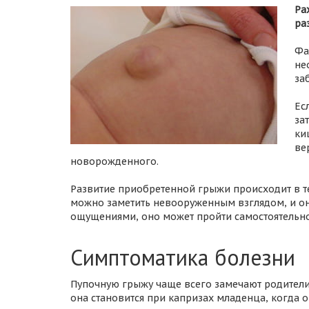
Ра
ра
Фа
не
за
Ес
за
ки
ве
новорожденного.
Развитие приобретенной грыжи происходит в т
можно заметить невооруженным взглядом, и он
ощущениями, оно может пройти самостоятельно
Симптоматика болезни
Пупочную грыжу чаще всего замечают родител
она становится при капризах младенца, когда о