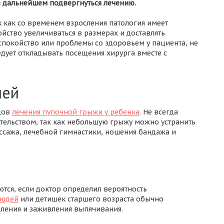
в дальнейшем подвергнуться лечению.
к как со временем взросления патология имеет
ойство увеличиваться в размерах и доставлять
спокойство или проблемы со здоровьем у пациента, не
едует откладывать посещения хирурга вместе с
шей
дов
лечения пупочной грыжи у ребенка
. Не всегда
ельством, так как небольшую грыжу можно устранить
ажа, лечебной гимнастики, ношения бандажа и
ся, если доктор определил вероятность
людей
или детишек старшего возраста обычно
еления и заживления выпячивания.