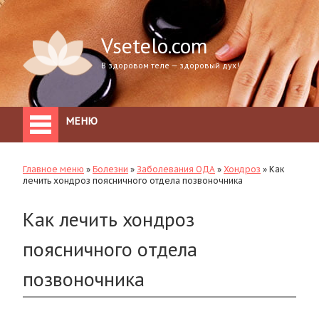
Vsetelo.com
В здоровом теле — здоровый дух!
МЕНЮ
Главное меню
»
Болезни
»
Заболевания ОДА
»
Хондроз
»
Как
лечить хондроз поясничного отдела позвоночника
Как лечить хондроз
поясничного отдела
позвоночника