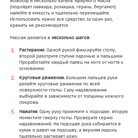
жожоба) и несколько капель эфирного масла
(подойдет лаванда, ромашка, герань, бергамот)
налейте в емкость и тщательно перемешайте.
Использовать нужно все средство за один раз,
хранить не рекомендуется.
Массаж делается в
несколько шагов
:
Растирание.
Одной рукой фиксируйте стопу,
второй разотрите ступню ладонью и пальцами.
Проработайте каждый палец на ноге от ногтя к
основанию.
Круговые движения.
Большим пальцев руки
делайте круговые движения по всей
поверхности стопы. Силу надавливания
выбирайте в зависимости от толщины кожного
покрова.
Нажатия
. Одну руку прижмите к подошве, вторую
поместите сверху стопы. Проведите серию
надавливаний. На подошве рука собирается в
кулак и давит на подошву, а верхняя ладонь
тщательно растирает кожу.