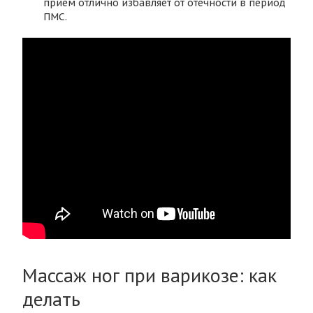
прием отлично избавляет от отечности в период
ПМС.
Массаж ног при варикозе: как
делать